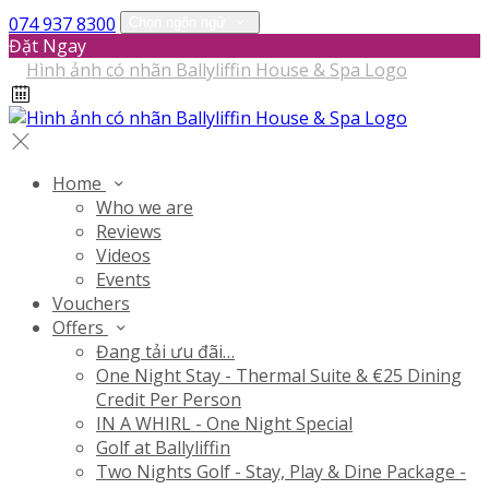
074 937 8300
Chọn ngôn ngữ
Đặt Ngay
Home
Who we are
Reviews
Videos
Events
Vouchers
Offers
Đang tải ưu đãi…
One Night Stay - Thermal Suite & €25 Dining
Credit Per Person
IN A WHIRL - One Night Special
Golf at Ballyliffin
Two Nights Golf - Stay, Play & Dine Package -