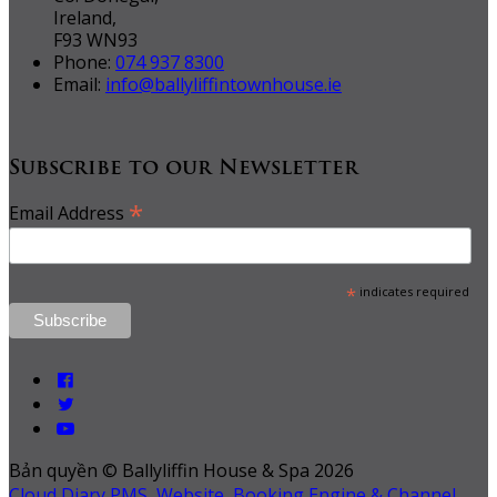
Ireland,
F93 WN93
Phone:
074 937 8300
Email:
info@ballyliffintownhouse.ie
Subscribe to our Newsletter
*
Email Address
*
indicates required
Bản quyền
©
Ballyliffin House & Spa 2026
Cloud Diary PMS, Website, Booking Engine & Channel