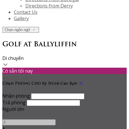
Directions from Derry
Contact Us
Gallery
Chọn ngôn ngữ
Golf at Ballyliffin
Di chuyển
Có sẵn tối nay
Chọn Phòng Cho Kỳ Nghỉ Của Bạn
Nhận phòng
Trả phòng
Người lớn
-
+