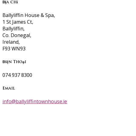
Địa chỉ
Ballyliffin House & Spa,
1 St James Ct,
Ballyliffin,
Co. Donegal,
Ireland,
F93 WN93
Điện Thoại
074 937 8300
Email
info@ballyliffintownhouse.ie