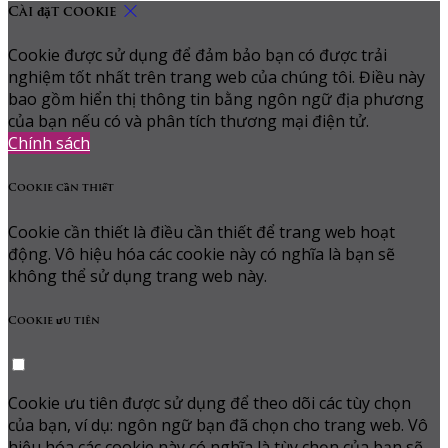
Cài đặt cookie
Cookie được sử dụng để đảm bảo bạn có được trải
nghiệm tốt nhất trên trang web của chúng tôi. Điều này
bao gồm hiển thị thông tin bằng ngôn ngữ địa phương
của bạn nếu có và phân tích thương mại điện tử.
Chính sách
Cookie cần thiết
Cookie cần thiết là điều cần thiết để trang web hoạt
động. Vô hiệu hóa các cookie này có nghĩa là bạn sẽ
không thể sử dụng trang web này.
Cookie ưu tiên
Cookie ưu tiên được sử dụng để theo dõi các tùy chọn
của bạn, ví dụ: ngôn ngữ bạn đã chọn cho trang web. Vô
hiệu hóa các cookie này có nghĩa là tùy chọn của bạn sẽ