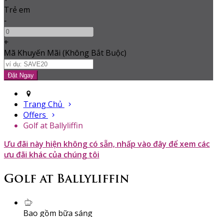
Trẻ em
-
+
Mã Khuyến Mãi
(
Không Bắt Buộc
)
Trang Chủ
Offers
Golf at Ballyliffin
Ưu đãi này hiện không có sẵn, nhấp vào đây để xem các
ưu đãi khác của chúng tôi
Golf at Ballyliffin
Bao gồm bữa sáng