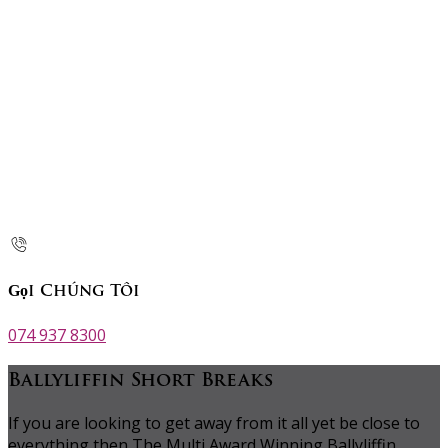
Gọi Chúng Tôi
074 937 8300
Ballyliffin Short Breaks
If you are looking to get away from it all yet be close to
everything then The Multi Award Winning Ballyliffin