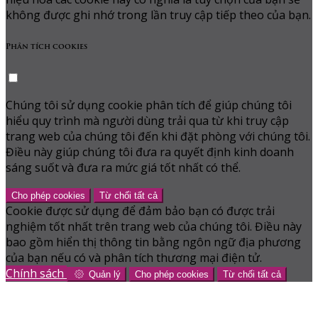
không được ghi nhớ trong lần truy cập tiếp theo của bạn.
Phân tích cookies
Chúng tôi sử dụng cookie phân tích để giúp chúng tôi
hiểu quy trình mà người dùng trải qua từ khi truy cập
trang web của chúng tôi đến khi đặt phòng với chúng tôi.
Điều này giúp chúng tôi đưa ra quyết định kinh doanh
sáng suốt và đưa ra mức giá tốt nhất có thể.
Cho phép cookies
Từ chối tất cả
Cookie được sử dụng để đảm bảo bạn có được trải
nghiệm tốt nhất trên trang web của chúng tôi. Điều này
bao gồm hiển thị thông tin bằng ngôn ngữ địa phương
của bạn nếu có và phân tích thương mại điện tử.
Chính sách
Quản lý
Cho phép cookies
Từ chối tất cả