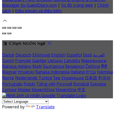
Manager by GuestDiary.com
|
Sơ đồ trang web
|
Chính
sách
|
Điều khoản và điều kiện
Chọn ngôn ngữ
Dansk
Deutsch
Ελληνικά
English
Español
Eesti
العربية
Suomi
Français
Gaeilge
Lietuvių
Latviešu
Македонски
Bahasa melayu
Malti
Български
Беларускі
Čeština
हिंदी
Magyar
Hrvatski
Bahasa indonesia
Italiano
עברית
Íslenska
Norsk
Nederlands
Türkçe
ไทย
Українська
日本語
한국어
Português
Polski
Tiếng việt
Русский
Română
Svenska
Српски
Shqipe
Slovenščina
Slovenčina
中文
Powered by
Translate