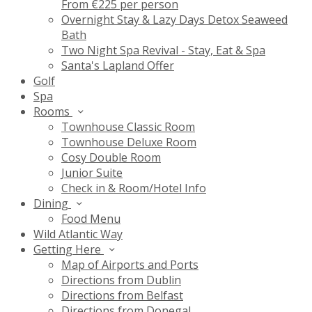
From €225 per person
Overnight Stay & Lazy Days Detox Seaweed
Bath
Two Night Spa Revival - Stay, Eat & Spa
Santa's Lapland Offer
Golf
Spa
Rooms
Townhouse Classic Room
Townhouse Deluxe Room
Cosy Double Room
Junior Suite
Check in & Room/Hotel Info
Dining
Food Menu
Wild Atlantic Way
Getting Here
Map of Airports and Ports
Directions from Dublin
Directions from Belfast
Directions from Donegal