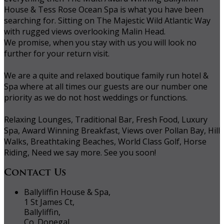
House & Tess Rose Ocean Spa is what you have been
searching for. Sitting on The Majestic Wild Atlantic Way
with rugged views overlooking Malin Head.
We promise, when you stay with us you will look no
further for your return visit.
We are a quite and relaxed boutique family run hotel &
Spa where at all times our guests are our number one
priority as we do not host weddings or functions.
Relaxing Lounges, Traditional Bar, Fresh Food, Luxury
Spa, Award Winning Breakfast, Views over Pollan Bay, Hill
Walks, Breathtaking Beaches, World Class Golf, Horse
Riding, Need we say more. See you soon!
Contact Us
Ballyliffin House & Spa,
1 St James Ct,
Ballyliffin,
Co. Donegal,