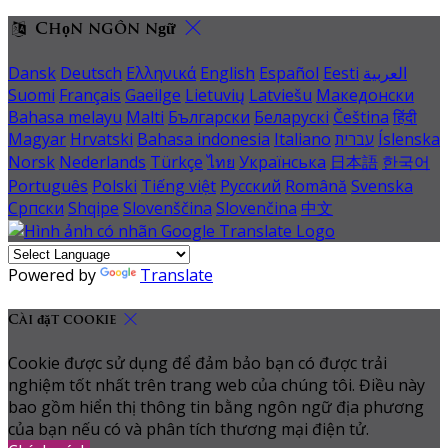
Chọn ngôn ngữ
Dansk
Deutsch
Ελληνικά
English
Español
Eesti
العربية
Suomi
Français
Gaeilge
Lietuvių
Latviešu
Македонски
Bahasa melayu
Malti
Български
Беларускі
Čeština
हिंदी
Magyar
Hrvatski
Bahasa indonesia
Italiano
עברית
Íslenska
Norsk
Nederlands
Türkçe
ไทย
Українська
日本語
한국어
Português
Polski
Tiếng việt
Русский
Română
Svenska
Српски
Shqipe
Slovenščina
Slovenčina
中文
Powered by
Translate
Cài đặt cookie
Cookie được sử dụng để đảm bảo bạn có được trải
nghiệm tốt nhất trên trang web của chúng tôi. Điều này
bao gồm hiển thị thông tin bằng ngôn ngữ địa phương
của bạn nếu có và phân tích thương mại điện tử.