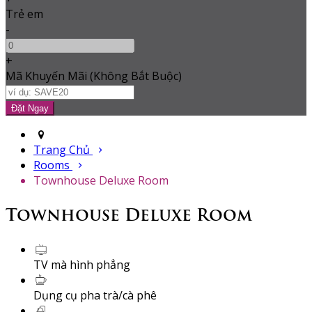
Trẻ em
-
+
Mã Khuyến Mãi
(
Không Bắt Buộc
)
Trang Chủ
Rooms
Townhouse Deluxe Room
Townhouse Deluxe Room
TV mà hình phẳng
Dụng cụ pha trà/cà phê