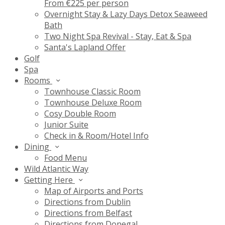
From €225 per person
Overnight Stay & Lazy Days Detox Seaweed
Bath
Two Night Spa Revival - Stay, Eat & Spa
Santa's Lapland Offer
Golf
Spa
Rooms
Townhouse Classic Room
Townhouse Deluxe Room
Cosy Double Room
Junior Suite
Check in & Room/Hotel Info
Dining
Food Menu
Wild Atlantic Way
Getting Here
Map of Airports and Ports
Directions from Dublin
Directions from Belfast
Directions from Donegal