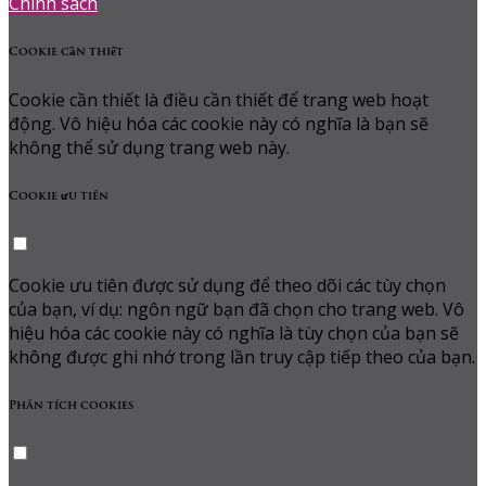
Chính sách
Cookie cần thiết
Cookie cần thiết là điều cần thiết để trang web hoạt
động. Vô hiệu hóa các cookie này có nghĩa là bạn sẽ
không thể sử dụng trang web này.
Cookie ưu tiên
Cookie ưu tiên được sử dụng để theo dõi các tùy chọn
của bạn, ví dụ: ngôn ngữ bạn đã chọn cho trang web. Vô
hiệu hóa các cookie này có nghĩa là tùy chọn của bạn sẽ
không được ghi nhớ trong lần truy cập tiếp theo của bạn.
Phân tích cookies