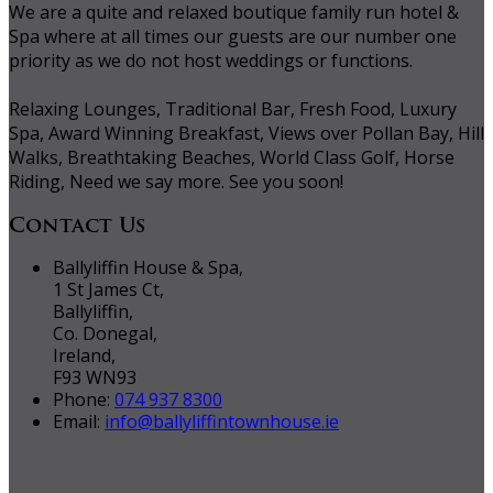
We are a quite and relaxed boutique family run hotel &
Spa where at all times our guests are our number one
priority as we do not host weddings or functions.
Relaxing Lounges, Traditional Bar, Fresh Food, Luxury
Spa, Award Winning Breakfast, Views over Pollan Bay, Hill
Walks, Breathtaking Beaches, World Class Golf, Horse
Riding, Need we say more. See you soon!
Contact Us
Ballyliffin House & Spa,
1 St James Ct,
Ballyliffin,
Co. Donegal,
Ireland,
F93 WN93
Phone:
074 937 8300
Email:
info@ballyliffintownhouse.ie