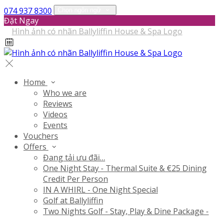
074 937 8300
Chọn ngôn ngữ
Đặt Ngay
Home
Who we are
Reviews
Videos
Events
Vouchers
Offers
Đang tải ưu đãi…
One Night Stay - Thermal Suite & €25 Dining
Credit Per Person
IN A WHIRL - One Night Special
Golf at Ballyliffin
Two Nights Golf - Stay, Play & Dine Package -