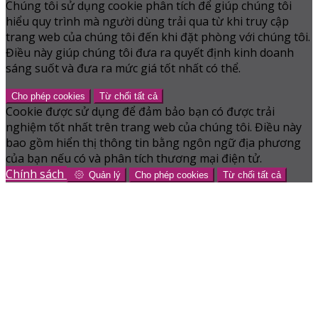
Chúng tôi sử dụng cookie phân tích để giúp chúng tôi
hiểu quy trình mà người dùng trải qua từ khi truy cập
trang web của chúng tôi đến khi đặt phòng với chúng tôi.
Điều này giúp chúng tôi đưa ra quyết định kinh doanh
sáng suốt và đưa ra mức giá tốt nhất có thể.
Cho phép cookies
Từ chối tất cả
Cookie được sử dụng để đảm bảo bạn có được trải
nghiệm tốt nhất trên trang web của chúng tôi. Điều này
bao gồm hiển thị thông tin bằng ngôn ngữ địa phương
của bạn nếu có và phân tích thương mại điện tử.
Chính sách
Quản lý
Cho phép cookies
Từ chối tất cả