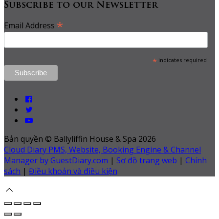
Subscribe to our Newsletter
*
Email Address
*
indicates required
Bản quyền
©
Ballyliffin House & Spa 2026
Cloud Diary PMS, Website, Booking Engine & Channel
Manager by GuestDiary.com
|
Sơ đồ trang web
|
Chính
sách
|
Điều khoản và điều kiện