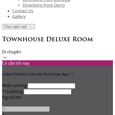
Directions from Derry
Contact Us
Gallery
Chọn ngôn ngữ
Townhouse Deluxe Room
Di chuyển
Có sẵn tối nay
Chọn Phòng Cho Kỳ Nghỉ Của Bạn
Nhận phòng
Trả phòng
Người lớn
-
+