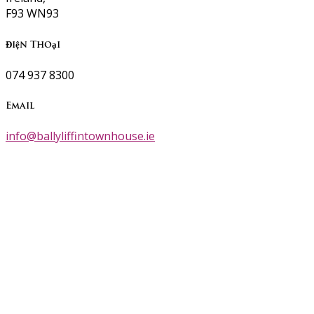
F93 WN93
Điện Thoại
074 937 8300
Email
info@ballyliffintownhouse.ie