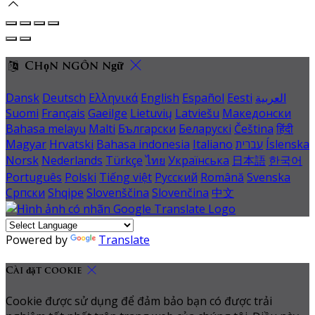
Chọn ngôn ngữ
Dansk
Deutsch
Ελληνικά
English
Español
Eesti
العربية
Suomi
Français
Gaeilge
Lietuvių
Latviešu
Македонски
Bahasa melayu
Malti
Български
Беларускі
Čeština
हिंदी
Magyar
Hrvatski
Bahasa indonesia
Italiano
עברית
Íslenska
Norsk
Nederlands
Türkçe
ไทย
Українська
日本語
한국어
Português
Polski
Tiếng việt
Русский
Română
Svenska
Српски
Shqipe
Slovenščina
Slovenčina
中文
Powered by
Translate
Cài đặt cookie
Cookie được sử dụng để đảm bảo bạn có được trải