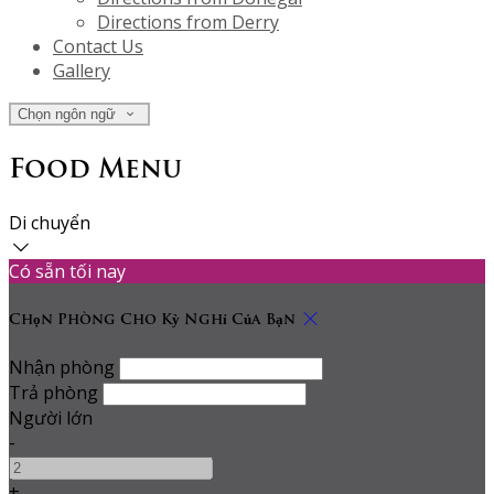
Directions from Derry
Contact Us
Gallery
Chọn ngôn ngữ
Food Menu
Di chuyển
Có sẵn tối nay
Chọn Phòng Cho Kỳ Nghỉ Của Bạn
Nhận phòng
Trả phòng
Người lớn
-
+