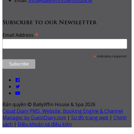
Email:
info@ballyliffintownhouse.ie
Subscribe to our Newsletter
*
Email Address
*
indicates required
Bản quyền
©
Ballyliffin House & Spa 2026
Cloud Diary PMS, Website, Booking Engine & Channel
Manager by GuestDiary.com
|
Sơ đồ trang web
|
Chính
sách
|
Điều khoản và điều kiện