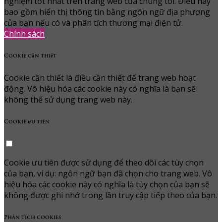
nghiệm tốt nhất trên trang web của chúng tôi. Điều này
bao gồm hiển thị thông tin bằng ngôn ngữ địa phương
của bạn nếu có và phân tích thương mại điện tử.
Chính sách
Cookie cần thiết
Cookie cần thiết là điều cần thiết để trang web hoạt
động. Vô hiệu hóa các cookie này có nghĩa là bạn sẽ
không thể sử dụng trang web này.
Cookie ưu tiên
Cookie ưu tiên được sử dụng để theo dõi các tùy chọn
của bạn, ví dụ: ngôn ngữ bạn đã chọn cho trang web. Vô
hiệu hóa các cookie này có nghĩa là tùy chọn của bạn sẽ
không được ghi nhớ trong lần truy cập tiếp theo của bạn.
Phân tích cookies