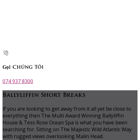
Gọi Chúng Tôi
074 937 8300
Ballyliffin Short Breaks
If you are looking to get away from it all yet be close to
everything then The Multi Award Winning Ballyliffin
House & Tess Rose Ocean Spa is what you have been
searching for. Sitting on The Majestic Wild Atlantic Way
with rugged views overlooking Malin Head.