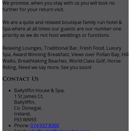
We promise, when you stay with us you will look no
further for your return visit.
We are a quite and relaxed boutique family run hotel &
Spa where at all times our guests are our number one
priority as we do not host weddings or functions.
Relaxing Lounges, Traditional Bar, Fresh Food, Luxury
Spa, Award Winning Breakfast, Views over Pollan Bay, Hill
Walks, Breathtaking Beaches, World Class Golf, Horse
Riding, Need we say more. See you soon!
Contact Us
Ballyliffin House & Spa,
1 St James Ct,
Ballyliffin,
Co. Donegal,
Ireland,
F93 WN93
Phone:
074 937 8300