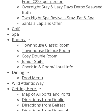
From €225 per person
Overnight Stay & Lazy Days Detox Seaweed
Bath
Two Night Spa Revival - Stay, Eat & Spa
Santa's Lapland Offer
Golf
Spa
Rooms
Townhouse Classic Room
Townhouse Deluxe Room
Cosy Double Room
Junior Suite
Check in & Room/Hotel Info
Dining
Food Menu
Wild Atlantic Way
Getting Here
Map of Airports and Ports
Directions from Dublin
Directions from Belfast
Directions from Donegal