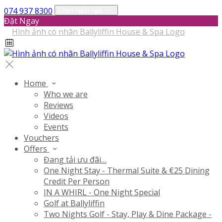
074 937 8300
Chọn ngôn ngữ
Đặt Ngay
Home
Who we are
Reviews
Videos
Events
Vouchers
Offers
Đang tải ưu đãi…
One Night Stay - Thermal Suite & €25 Dining
Credit Per Person
IN A WHIRL - One Night Special
Golf at Ballyliffin
Two Nights Golf - Stay, Play & Dine Package -