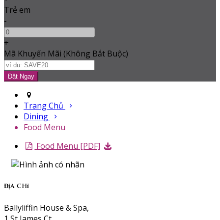
Trẻ em
-
+
Mã Khuyến Mãi
(
Không Bắt Buộc
)
Trang Chủ
Dining
Food Menu
Food Menu [PDF]
Địa chỉ
Ballyliffin House & Spa,
1 St James Ct,