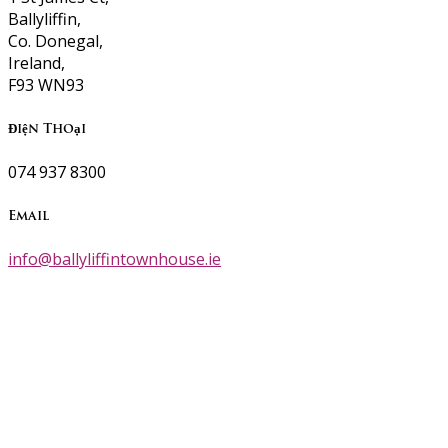
Ballyliffin,
Co. Donegal,
Ireland,
F93 WN93
Điện Thoại
074 937 8300
Email
info@ballyliffintownhouse.ie