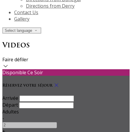
Directions from Derry
Contact Us
Gallery
Select language
Videos
Faire défiler
Disponible Ce Soir
Réservez votre séjour
Arrivée
Départ
Adultes
-
+