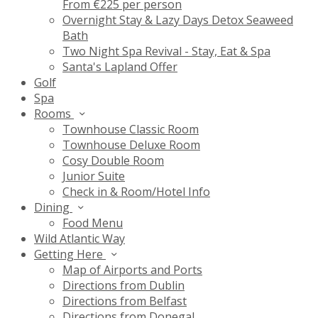
From €225 per person
Overnight Stay & Lazy Days Detox Seaweed
Bath
Two Night Spa Revival - Stay, Eat & Spa
Santa's Lapland Offer
Golf
Spa
Rooms
Townhouse Classic Room
Townhouse Deluxe Room
Cosy Double Room
Junior Suite
Check in & Room/Hotel Info
Dining
Food Menu
Wild Atlantic Way
Getting Here
Map of Airports and Ports
Directions from Dublin
Directions from Belfast
Directions from Donegal