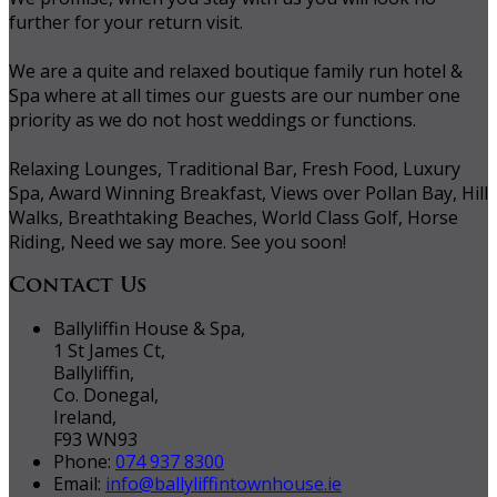
further for your return visit.
We are a quite and relaxed boutique family run hotel &
Spa where at all times our guests are our number one
priority as we do not host weddings or functions.
Relaxing Lounges, Traditional Bar, Fresh Food, Luxury
Spa, Award Winning Breakfast, Views over Pollan Bay, Hill
Walks, Breathtaking Beaches, World Class Golf, Horse
Riding, Need we say more. See you soon!
Contact Us
Ballyliffin House & Spa,
1 St James Ct,
Ballyliffin,
Co. Donegal,
Ireland,
F93 WN93
Phone:
074 937 8300
Email:
info@ballyliffintownhouse.ie