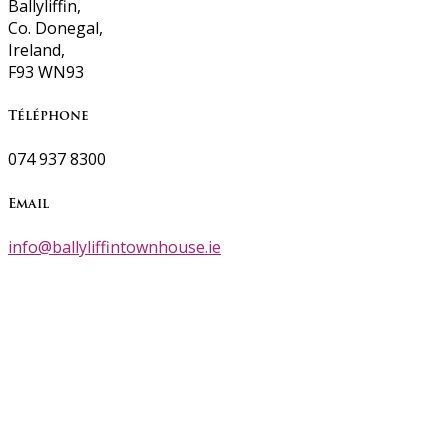
Ballyliffin,
Co. Donegal,
Ireland,
F93 WN93
Téléphone
074 937 8300
Email
info@ballyliffintownhouse.ie