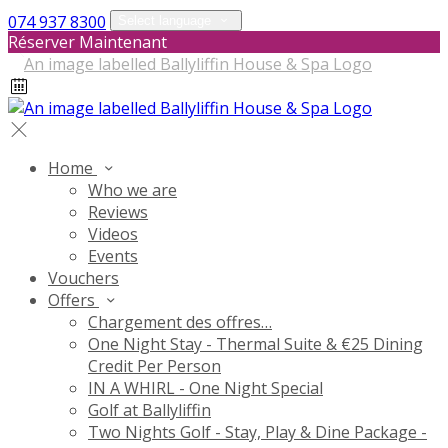
074 937 8300
Select language
Réserver Maintenant
Home
Who we are
Reviews
Videos
Events
Vouchers
Offers
Chargement des offres…
One Night Stay - Thermal Suite & €25 Dining
Credit Per Person
IN A WHIRL - One Night Special
Golf at Ballyliffin
Two Nights Golf - Stay, Play & Dine Package -