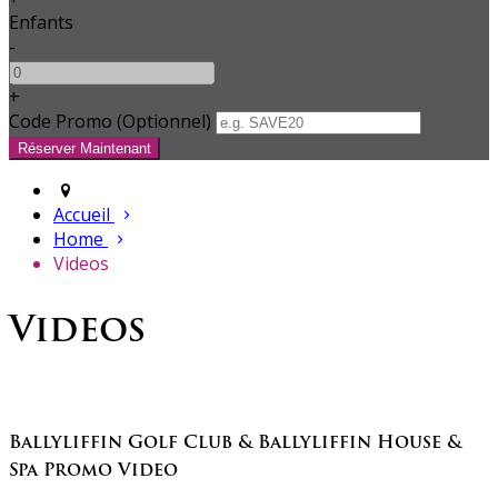
Enfants
-
+
Code Promo
(
Optionnel
)
Accueil
Home
Videos
Videos
Ballyliffin Golf Club & Ballyliffin House &
Spa Promo Video