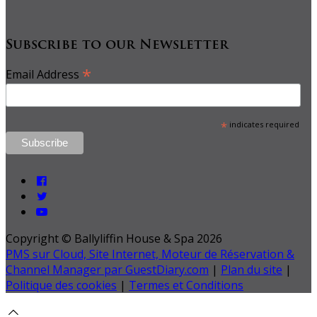
Subscribe to our Newsletter
*
Email Address
*
indicates required
Copyright ©
Ballyliffin House & Spa 2026
PMS sur Cloud, Site Internet, Moteur de Réservation &
Channel Manager par GuestDiary.com
|
Plan du site
|
Politique des cookies
|
Termes et Conditions