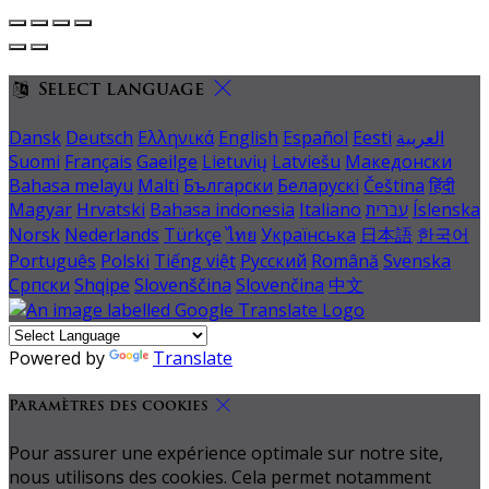
Select language
Dansk
Deutsch
Ελληνικά
English
Español
Eesti
العربية
Suomi
Français
Gaeilge
Lietuvių
Latviešu
Македонски
Bahasa melayu
Malti
Български
Беларускі
Čeština
हिंदी
Magyar
Hrvatski
Bahasa indonesia
Italiano
עברית
Íslenska
Norsk
Nederlands
Türkçe
ไทย
Українська
日本語
한국어
Português
Polski
Tiếng việt
Русский
Română
Svenska
Српски
Shqipe
Slovenščina
Slovenčina
中文
Powered by
Translate
Paramètres des cookies
Pour assurer une expérience optimale sur notre site,
nous utilisons des cookies. Cela permet notamment